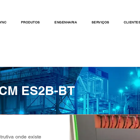
Vendas
Trabalhe Conosco
YNC
PRODUTOS
ENGENHARIA
SERVIÇOS
CLIENTE
CCM ES2B-BT
utiva onde existe