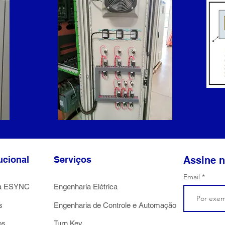
tucional
Serviços
Assine n
Email
 a ESYNC
Engenharia Elétrica
s
Engenharia de Controle e Automação
os
Turn Key